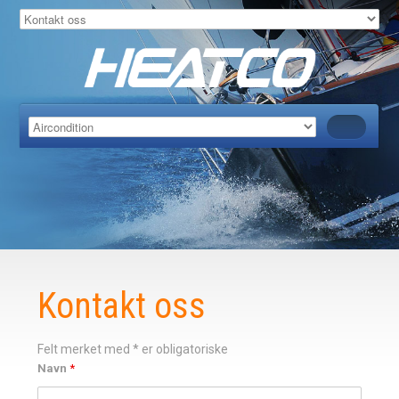
Kontakt oss
Felt merket med * er obligatoriske
Navn
*