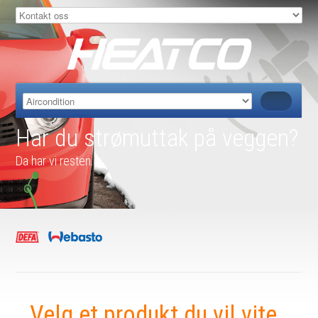
Har du strømuttak på veggen?
Da har vi resten.
Velg et produkt du vil vite