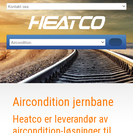
Aircondition jernbane
Heatco er leverandør av
aircondition-løsninger til